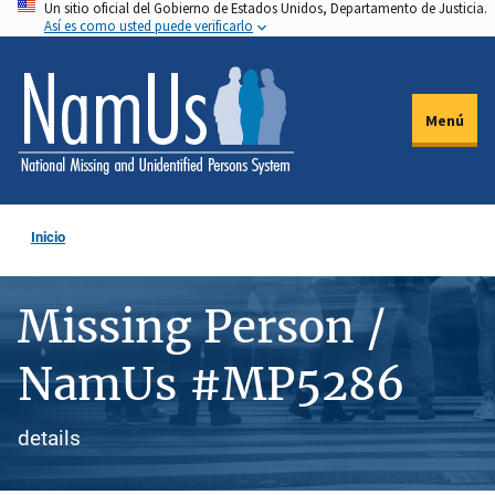
Un sitio oficial del Gobierno de Estados Unidos, Departamento de Justicia.
Pasar
Así es como usted puede verificarlo
al
contenido
principal
Menú
Inicio
Missing Person /
NamUs #MP5286
details