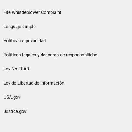
de
File Whistleblower Complaint
enlace
Lenguaje simple
de
pie
Política de privacidad
de
Políticas legales y descargo de responsabilidad
página
Ley No FEAR
secundario
Ley de Libertad de Información
USA.gov
Justice.gov