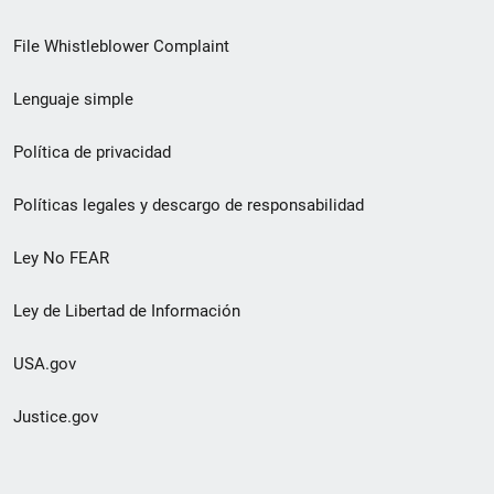
de
File Whistleblower Complaint
enlace
Lenguaje simple
de
pie
Política de privacidad
de
Políticas legales y descargo de responsabilidad
página
Ley No FEAR
secundario
Ley de Libertad de Información
USA.gov
Justice.gov