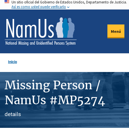
Un sitio oficial del Gobierno de Estados Unidos, Departamento de Justicia.
Pasar
Así es como usted puede verificarlo
al
contenido
principal
Menú
Inicio
Missing Person /
NamUs #MP5274
details