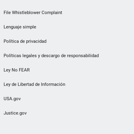
de
File Whistleblower Complaint
enlace
Lenguaje simple
de
pie
Política de privacidad
de
Políticas legales y descargo de responsabilidad
página
Ley No FEAR
secundario
Ley de Libertad de Información
USA.gov
Justice.gov