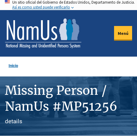
Un sitio oficial del Gobierno de Estados Unidos, Departamento de Justicia.
Pasar
Así es como usted puede verificarlo
al
contenido
principal
Menú
Inicio
Missing Person /
NamUs #MP51256
details