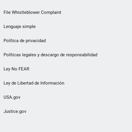
de
File Whistleblower Complaint
enlace
Lenguaje simple
de
pie
Política de privacidad
de
Políticas legales y descargo de responsabilidad
página
Ley No FEAR
secundario
Ley de Libertad de Información
USA.gov
Justice.gov