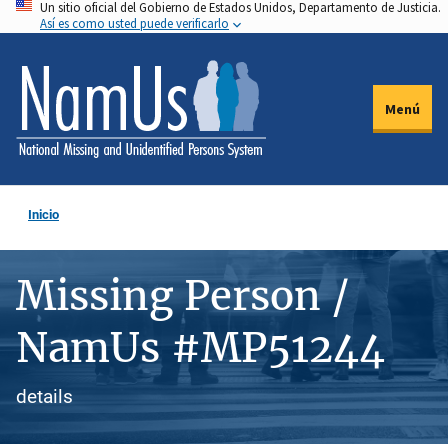
Un sitio oficial del Gobierno de Estados Unidos, Departamento de Justicia.
Pasar
Así es como usted puede verificarlo
al
contenido
principal
Menú
Inicio
Missing Person /
NamUs #MP51244
details