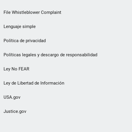
de
File Whistleblower Complaint
enlace
Lenguaje simple
de
pie
Política de privacidad
de
Políticas legales y descargo de responsabilidad
página
Ley No FEAR
secundario
Ley de Libertad de Información
USA.gov
Justice.gov