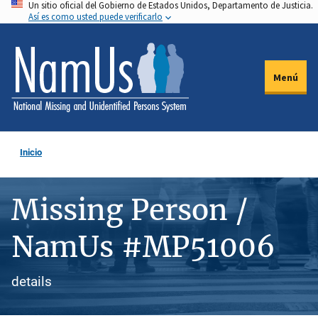
Un sitio oficial del Gobierno de Estados Unidos, Departamento de Justicia.
Pasar
Así es como usted puede verificarlo
al
contenido
principal
Menú
Inicio
Missing Person /
NamUs #MP51006
details