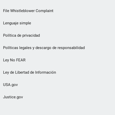
de
File Whistleblower Complaint
enlace
Lenguaje simple
de
pie
Política de privacidad
de
Políticas legales y descargo de responsabilidad
página
Ley No FEAR
secundario
Ley de Libertad de Información
USA.gov
Justice.gov