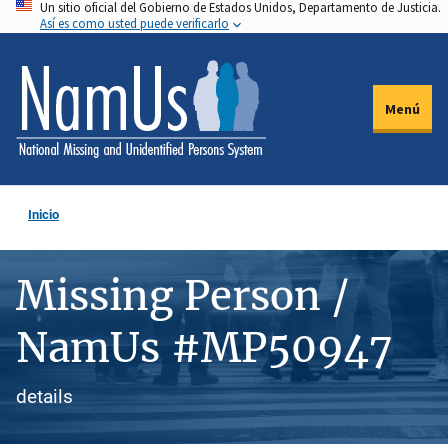
Un sitio oficial del Gobierno de Estados Unidos, Departamento de Justicia.
Pasar
Así es como usted puede verificarlo
al
contenido
principal
Menú
Inicio
Missing Person /
NamUs #MP50947
details