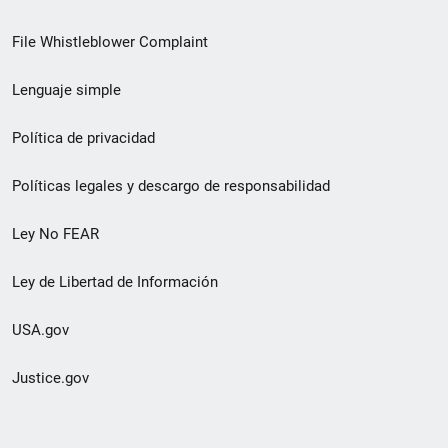
de
File Whistleblower Complaint
enlace
Lenguaje simple
de
pie
Política de privacidad
de
Políticas legales y descargo de responsabilidad
página
Ley No FEAR
secundario
Ley de Libertad de Información
USA.gov
Justice.gov