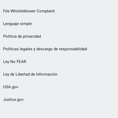
de
File Whistleblower Complaint
enlace
Lenguaje simple
de
pie
Política de privacidad
de
Políticas legales y descargo de responsabilidad
página
Ley No FEAR
secundario
Ley de Libertad de Información
USA.gov
Justice.gov