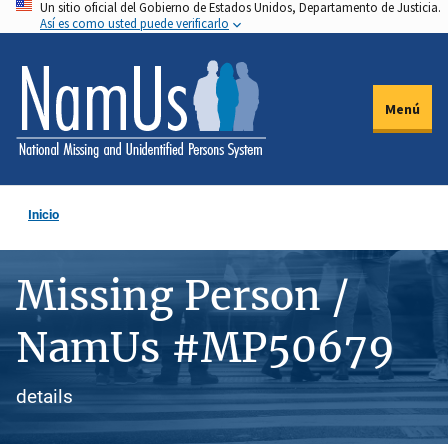
Un sitio oficial del Gobierno de Estados Unidos, Departamento de Justicia.
Pasar
Así es como usted puede verificarlo
al
contenido
principal
Menú
Inicio
Missing Person /
NamUs #MP50679
details