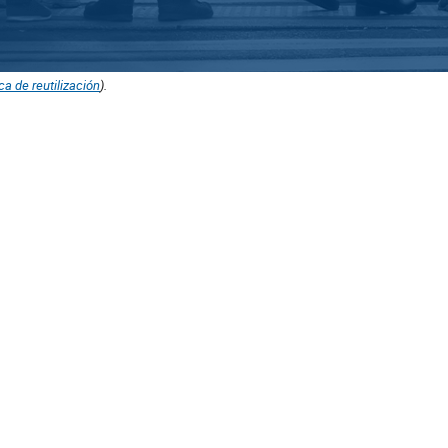
ica de reutilización
).