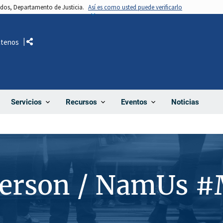
nidos, Departamento de Justicia.
Así es como usted puede verificarlo
ctenos
Comparte
Noticias
Servicios
Recursos
Eventos
Person / NamUs 