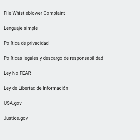
de
File Whistleblower Complaint
enlace
Lenguaje simple
de
pie
Política de privacidad
de
Políticas legales y descargo de responsabilidad
página
Ley No FEAR
secundario
Ley de Libertad de Información
USA.gov
Justice.gov