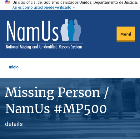
Un sitio oficial del Gobierno de Estados Unidos, Departamento de Justicia.
Pasar
Así es como usted puede verificarlo
al
contenido
principal
Menú
Inicio
Missing Person /
NamUs #MP500
details