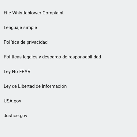
de
File Whistleblower Complaint
enlace
Lenguaje simple
de
pie
Política de privacidad
de
Políticas legales y descargo de responsabilidad
página
Ley No FEAR
secundario
Ley de Libertad de Información
USA.gov
Justice.gov