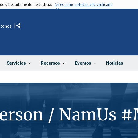
nidos, Departamento de Justicia.
Así es como usted puede verificarlo
ctenos
Comparte
Noticias
Servicios
Recursos
Eventos
Person / NamUs 