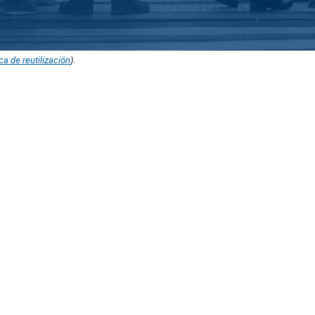
ica de reutilización
).