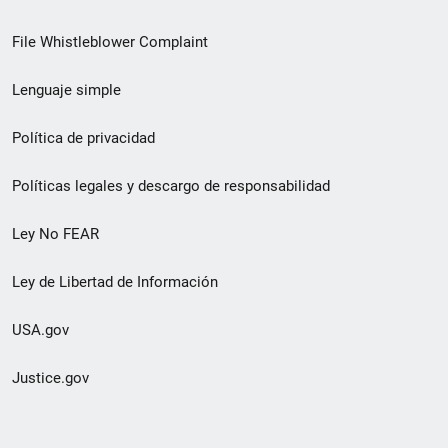
de
File Whistleblower Complaint
enlace
Lenguaje simple
de
pie
Política de privacidad
de
Políticas legales y descargo de responsabilidad
página
Ley No FEAR
secundario
Ley de Libertad de Información
USA.gov
Justice.gov