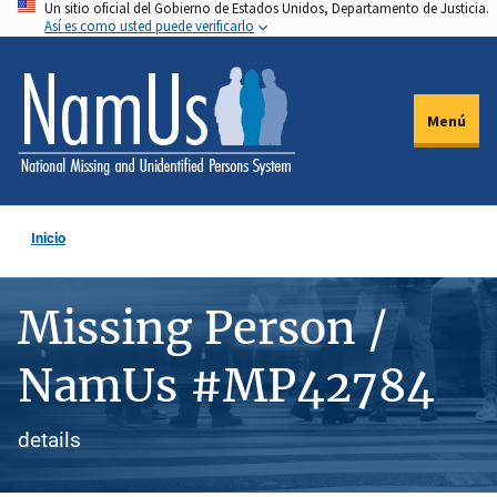
Un sitio oficial del Gobierno de Estados Unidos, Departamento de Justicia.
Pasar
Así es como usted puede verificarlo
al
contenido
principal
Menú
Inicio
Missing Person /
NamUs #MP42784
details