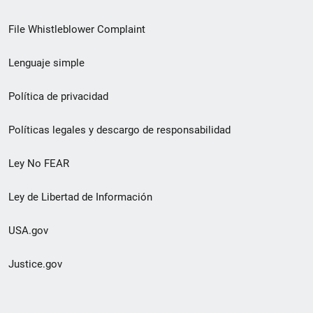
de
File Whistleblower Complaint
enlace
Lenguaje simple
de
pie
Política de privacidad
de
Políticas legales y descargo de responsabilidad
página
Ley No FEAR
secundario
Ley de Libertad de Información
USA.gov
Justice.gov