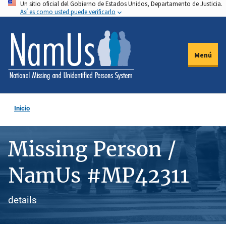
Un sitio oficial del Gobierno de Estados Unidos, Departamento de Justicia.
Pasar
Así es como usted puede verificarlo
al
contenido
principal
Menú
Inicio
Missing Person /
NamUs #MP42311
details