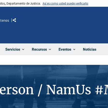
nidos, Departamento de Justicia.
Así es como usted puede verificarlo
ctenos
Comparte
Noticias
Servicios
Recursos
Eventos
Person / NamUs 