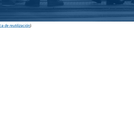
ica de reutilización
).