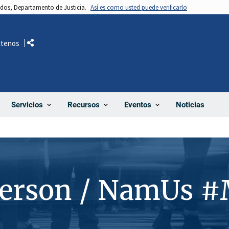
nidos, Departamento de Justicia.
Así es como usted puede verificarlo
ctenos
Comparte
Noticias
Servicios
Recursos
Eventos
Person / NamUs 