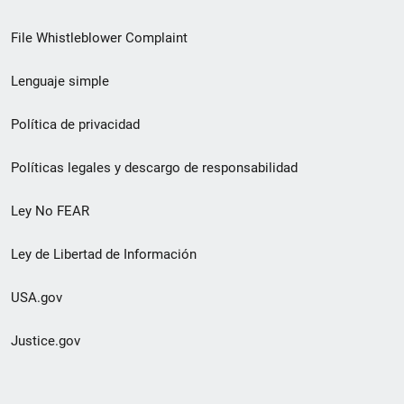
de
File Whistleblower Complaint
enlace
Lenguaje simple
de
pie
Política de privacidad
de
Políticas legales y descargo de responsabilidad
página
Ley No FEAR
secundario
Ley de Libertad de Información
USA.gov
Justice.gov