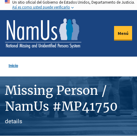
Un sitio oficial del Gobierno de Estados Unidos, Departamento de Justicia.
Pasar
Así es como usted puede verificarlo
al
contenido
principal
Menú
Inicio
Missing Person /
NamUs #MP41750
details