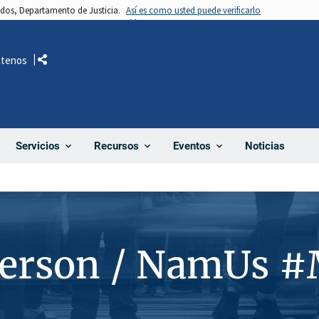
nidos, Departamento de Justicia.
Así es como usted puede verificarlo
ctenos
Comparte
Noticias
Servicios
Recursos
Eventos
Person / NamUs 