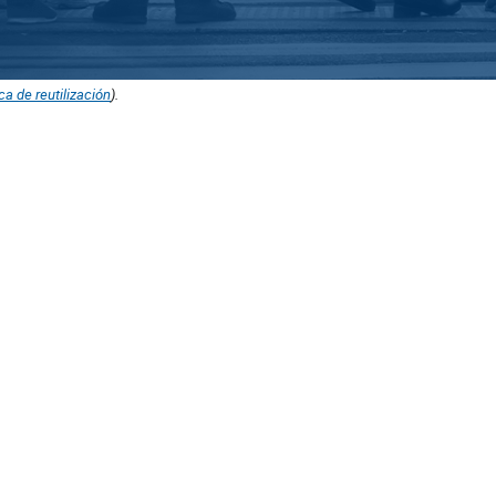
ica de reutilización
).