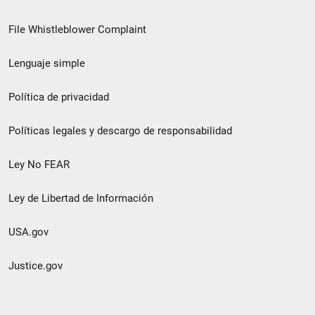
de
File Whistleblower Complaint
enlace
Lenguaje simple
de
pie
Política de privacidad
de
Políticas legales y descargo de responsabilidad
página
Ley No FEAR
secundario
Ley de Libertad de Información
USA.gov
Justice.gov