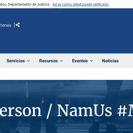
nidos, Departamento de Justicia.
Así es como usted puede verificarlo
ctenos
Comparte
Noticias
Servicios
Recursos
Eventos
Person / NamUs 