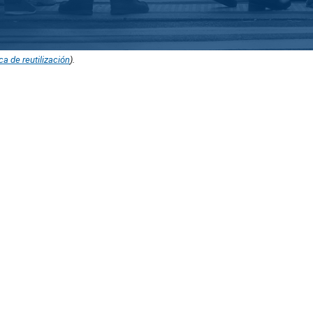
ica de reutilización
).