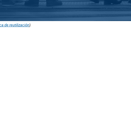
ica de reutilización
).