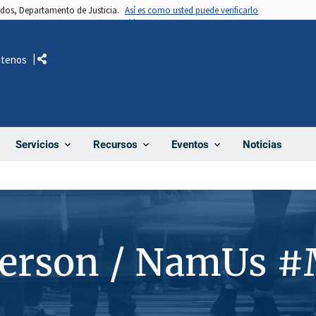
nidos, Departamento de Justicia.
Así es como usted puede verificarlo
ctenos
Comparte
Noticias
Servicios
Recursos
Eventos
Person / NamUs 