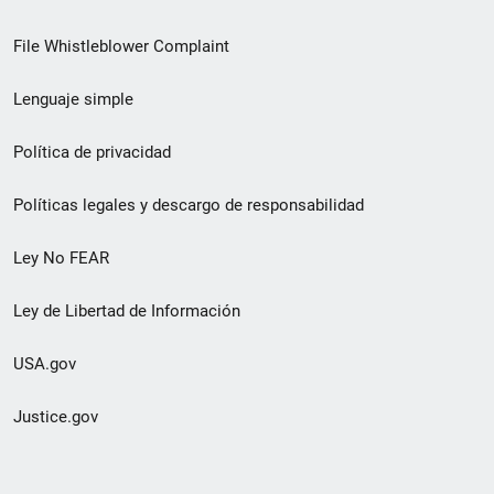
de
File Whistleblower Complaint
enlace
Lenguaje simple
de
pie
Política de privacidad
de
Políticas legales y descargo de responsabilidad
página
Ley No FEAR
secundario
Ley de Libertad de Información
USA.gov
Justice.gov