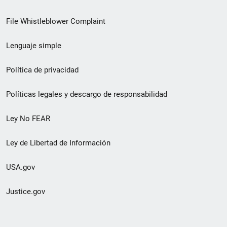
de
File Whistleblower Complaint
enlace
Lenguaje simple
de
pie
Política de privacidad
de
Políticas legales y descargo de responsabilidad
página
Ley No FEAR
secundario
Ley de Libertad de Información
USA.gov
Justice.gov