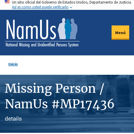
Un sitio oficial del Gobierno de Estados Unidos, Departamento de Justicia.
Pasar
Así es como usted puede verificarlo
al
contenido
principal
Menú
Inicio
Missing Person /
NamUs #MP17436
details