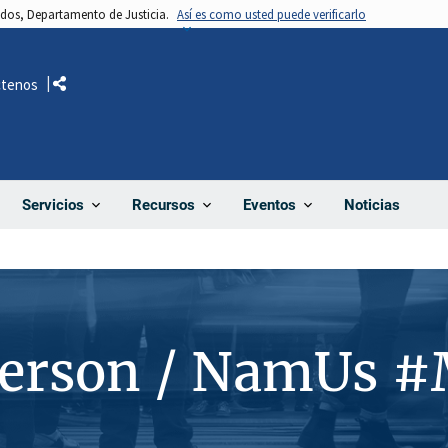
nidos, Departamento de Justicia.
Así es como usted puede verificarlo
ctenos
Comparte
Noticias
Servicios
Recursos
Eventos
Person / NamUs 