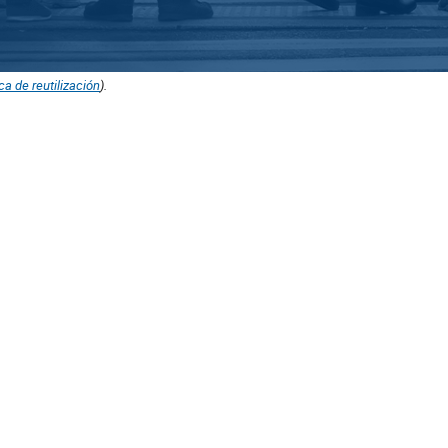
ica de reutilización
).