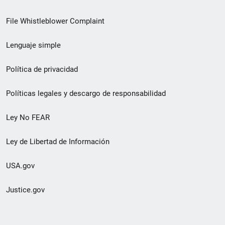
de
File Whistleblower Complaint
enlace
Lenguaje simple
de
pie
Política de privacidad
de
Políticas legales y descargo de responsabilidad
página
Ley No FEAR
secundario
Ley de Libertad de Información
USA.gov
Justice.gov