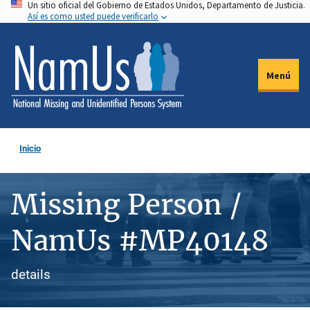
Un sitio oficial del Gobierno de Estados Unidos, Departamento de Justicia.
Pasar
Así es como usted puede verificarlo
al
contenido
principal
Menú
Inicio
Missing Person /
NamUs #MP40148
details