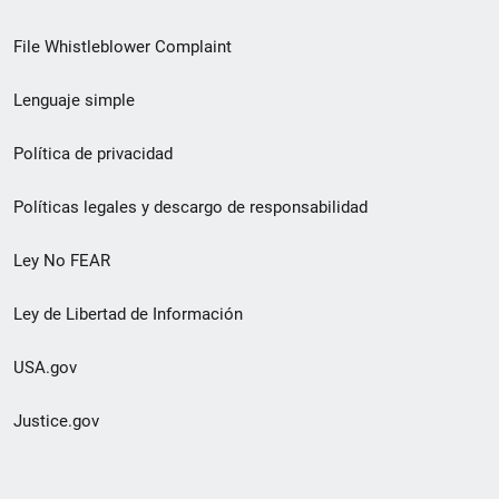
de
File Whistleblower Complaint
enlace
Lenguaje simple
de
pie
Política de privacidad
de
Políticas legales y descargo de responsabilidad
página
Ley No FEAR
secundario
Ley de Libertad de Información
USA.gov
Justice.gov