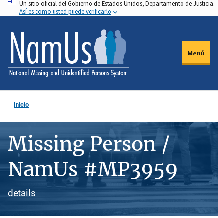
Un sitio oficial del Gobierno de Estados Unidos, Departamento de Justicia.
Pasar
Así es como usted puede verificarlo
al
contenido
principal
Menú
Inicio
Missing Person /
NamUs #MP3959
details