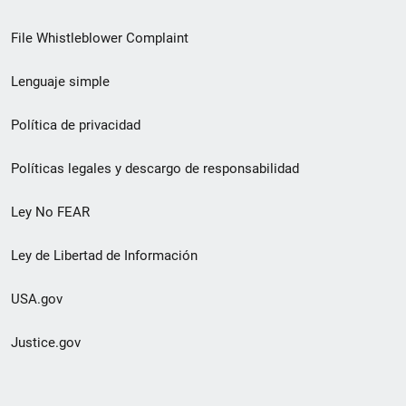
de
File Whistleblower Complaint
enlace
Lenguaje simple
de
pie
Política de privacidad
de
Políticas legales y descargo de responsabilidad
página
Ley No FEAR
secundario
Ley de Libertad de Información
USA.gov
Justice.gov