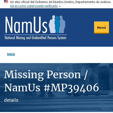
Un sitio oficial del Gobierno de Estados Unidos, Departamento de Justicia.
Pasar
Así es como usted puede verificarlo
al
contenido
principal
Menú
Inicio
Missing Person /
NamUs #MP39406
details