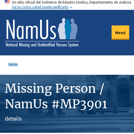
Un sitio oficial del Gobierno de Estados Unidos, Departamento de Justicia.
Pasar
Así es como usted puede verificarlo
al
contenido
principal
Menú
Inicio
Missing Person /
NamUs #MP3901
details