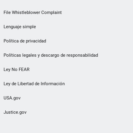
de
File Whistleblower Complaint
enlace
Lenguaje simple
de
pie
Política de privacidad
de
Políticas legales y descargo de responsabilidad
página
Ley No FEAR
secundario
Ley de Libertad de Información
USA.gov
Justice.gov