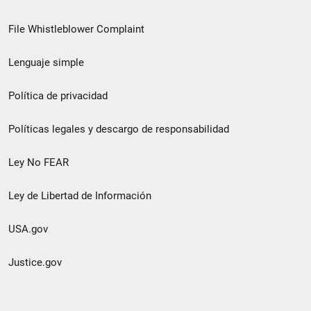
de
File Whistleblower Complaint
enlace
Lenguaje simple
de
pie
Política de privacidad
de
Políticas legales y descargo de responsabilidad
página
Ley No FEAR
secundario
Ley de Libertad de Información
USA.gov
Justice.gov