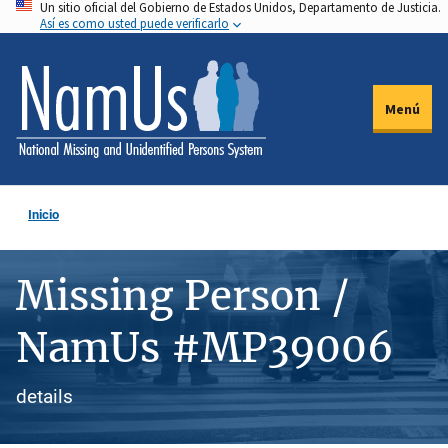
Un sitio oficial del Gobierno de Estados Unidos, Departamento de Justicia.
Pasar
Así es como usted puede verificarlo
al
contenido
principal
Menú
Inicio
Missing Person /
NamUs #MP39006
details