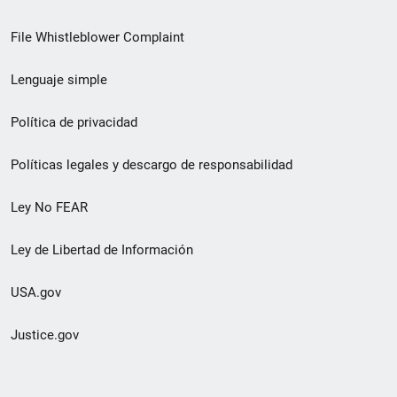
de
File Whistleblower Complaint
enlace
Lenguaje simple
de
pie
Política de privacidad
de
Políticas legales y descargo de responsabilidad
página
Ley No FEAR
secundario
Ley de Libertad de Información
USA.gov
Justice.gov