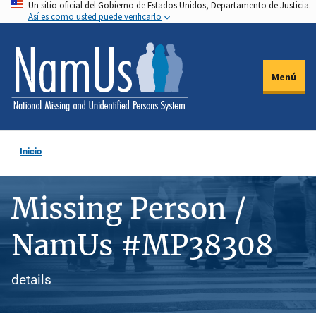
Un sitio oficial del Gobierno de Estados Unidos, Departamento de Justicia.
Pasar
Así es como usted puede verificarlo
al
contenido
principal
Menú
Inicio
Missing Person /
NamUs #MP38308
details