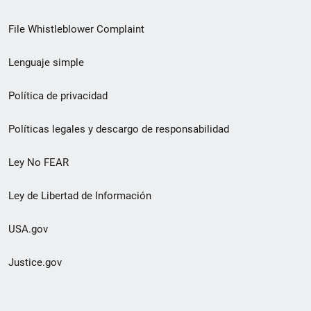
de
File Whistleblower Complaint
enlace
Lenguaje simple
de
pie
Política de privacidad
de
Políticas legales y descargo de responsabilidad
página
Ley No FEAR
secundario
Ley de Libertad de Información
USA.gov
Justice.gov