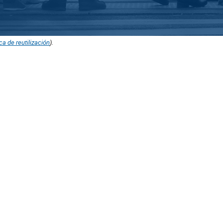
ica de reutilización
).