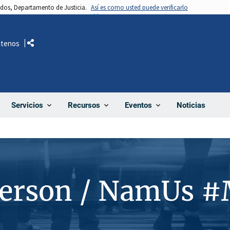
nidos, Departamento de Justicia.
Así es como usted puede verificarlo
ctenos
Comparte
Noticias
Servicios
Recursos
Eventos
Person / NamUs 