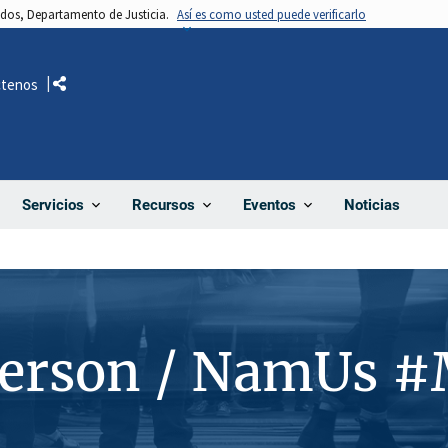
nidos, Departamento de Justicia.
Así es como usted puede verificarlo
ctenos
Comparte
Noticias
Servicios
Recursos
Eventos
Person / NamUs 