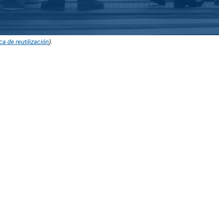
ica de reutilización
).