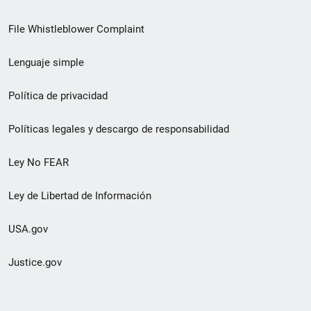
de
File Whistleblower Complaint
enlace
Lenguaje simple
de
pie
Política de privacidad
de
Políticas legales y descargo de responsabilidad
página
Ley No FEAR
secundario
Ley de Libertad de Información
USA.gov
Justice.gov