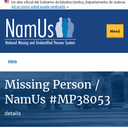
Un sitio oficial del Gobierno de Estados Unidos, Departamento de Justicia.
Pasar
Así es como usted puede verificarlo
al
contenido
principal
Menú
Inicio
Missing Person /
NamUs #MP38053
details