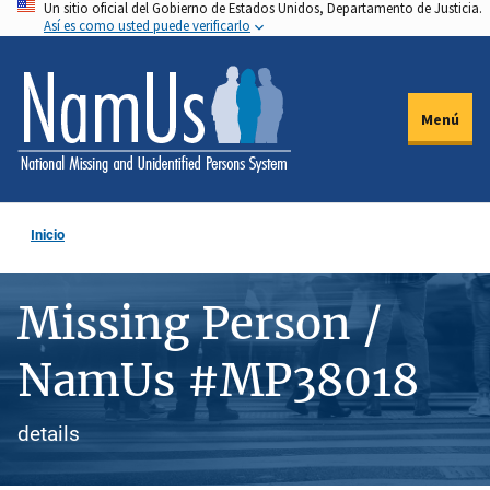
Un sitio oficial del Gobierno de Estados Unidos, Departamento de Justicia.
Pasar
Así es como usted puede verificarlo
al
contenido
principal
Menú
Inicio
Missing Person /
NamUs #MP38018
details