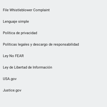
de
File Whistleblower Complaint
enlace
Lenguaje simple
de
pie
Política de privacidad
de
Políticas legales y descargo de responsabilidad
página
Ley No FEAR
secundario
Ley de Libertad de Información
USA.gov
Justice.gov