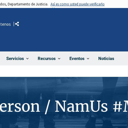
nidos, Departamento de Justicia.
Así es como usted puede verificarlo
ctenos
Comparte
Noticias
Servicios
Recursos
Eventos
Person / NamUs 