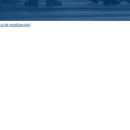
ica de reutilización
).