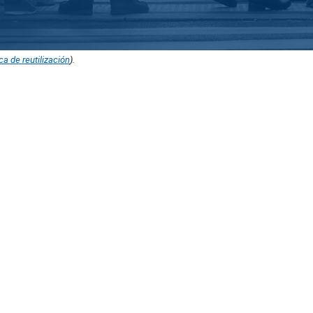
ica de reutilización
).