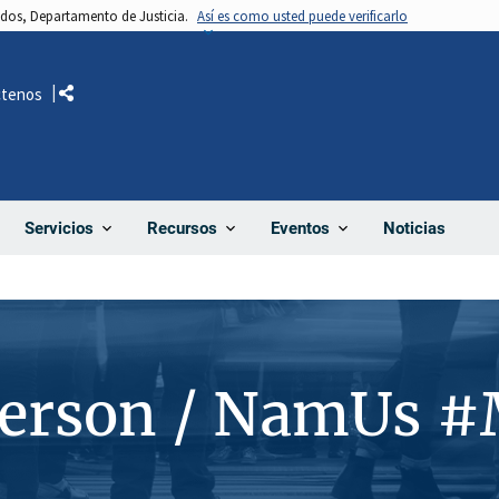
nidos, Departamento de Justicia.
Así es como usted puede verificarlo
ctenos
Comparte
Noticias
Servicios
Recursos
Eventos
Person / NamUs 