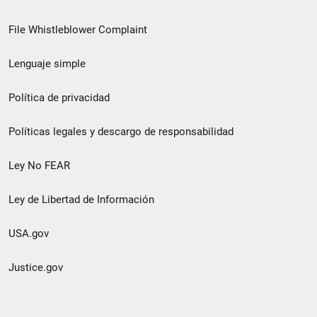
de
File Whistleblower Complaint
enlace
Lenguaje simple
de
pie
Política de privacidad
de
Políticas legales y descargo de responsabilidad
página
Ley No FEAR
secundario
Ley de Libertad de Información
USA.gov
Justice.gov