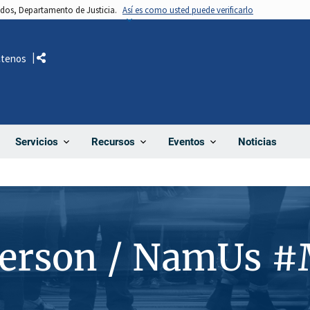
nidos, Departamento de Justicia.
Así es como usted puede verificarlo
ctenos
Comparte
Noticias
Servicios
Recursos
Eventos
Person / NamUs 