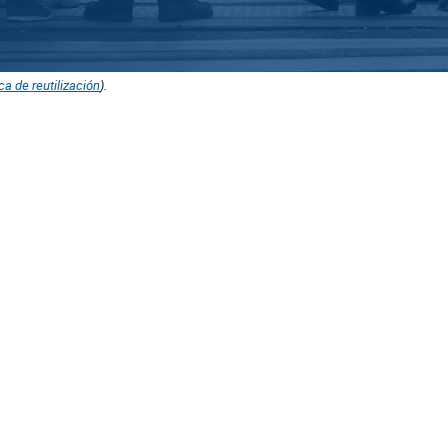
ica de reutilización
).