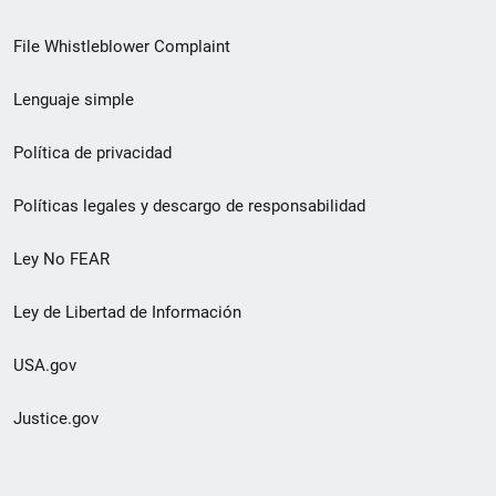
de
File Whistleblower Complaint
enlace
Lenguaje simple
de
pie
Política de privacidad
de
Políticas legales y descargo de responsabilidad
página
Ley No FEAR
secundario
Ley de Libertad de Información
USA.gov
Justice.gov