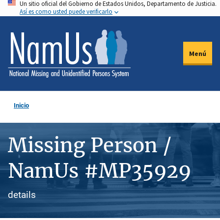
Un sitio oficial del Gobierno de Estados Unidos, Departamento de Justicia.
Pasar
Así es como usted puede verificarlo
al
contenido
principal
Menú
Inicio
Missing Person /
NamUs #MP35929
details