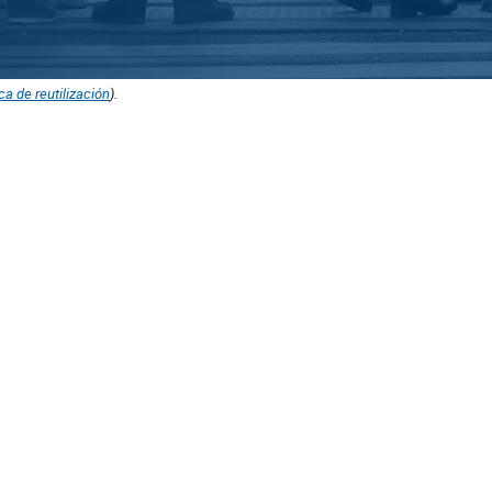
ica de reutilización
).