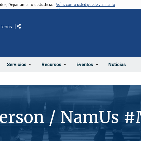
nidos, Departamento de Justicia.
Así es como usted puede verificarlo
ctenos
Comparte
Noticias
Servicios
Recursos
Eventos
Person / NamUs 