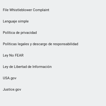
de
File Whistleblower Complaint
enlace
Lenguaje simple
de
pie
Política de privacidad
de
Políticas legales y descargo de responsabilidad
página
Ley No FEAR
secundario
Ley de Libertad de Información
USA.gov
Justice.gov