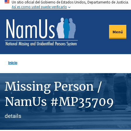
Un sitio oficial del Gobierno de Estados Unidos, Departamento de Justicia.
Pasar
Así es como usted puede verificarlo
al
contenido
principal
Menú
Inicio
Missing Person /
NamUs #MP35709
details