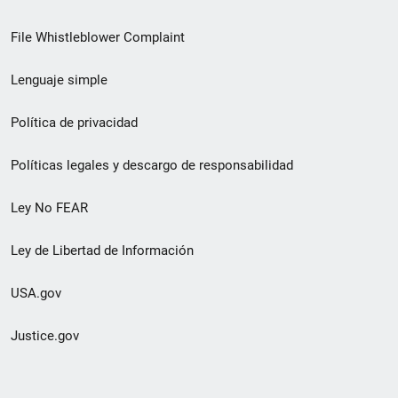
de
File Whistleblower Complaint
enlace
Lenguaje simple
de
pie
Política de privacidad
de
Políticas legales y descargo de responsabilidad
página
Ley No FEAR
secundario
Ley de Libertad de Información
USA.gov
Justice.gov