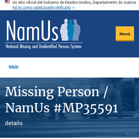
Un sitio oficial del Gobierno de Estados Unidos, Departamento de Justicia.
Pasar
Así es como usted puede verificarlo
al
contenido
principal
Menú
Inicio
Missing Person /
NamUs #MP35591
details