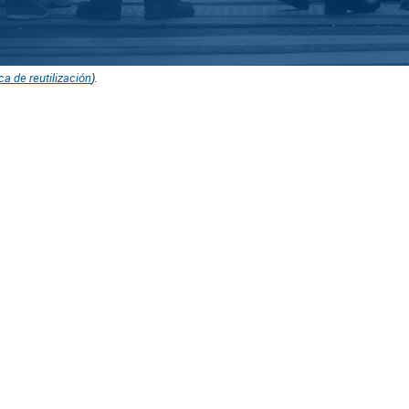
ica de reutilización
).