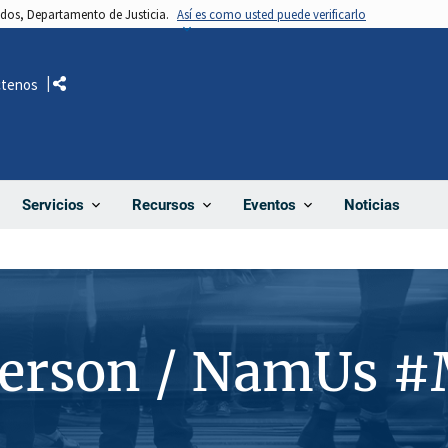
nidos, Departamento de Justicia.
Así es como usted puede verificarlo
ctenos
Comparte
Noticias
Servicios
Recursos
Eventos
Person / NamUs 