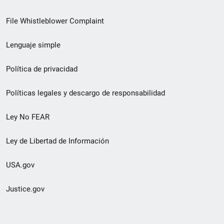
de
File Whistleblower Complaint
enlace
Lenguaje simple
de
pie
Política de privacidad
de
Políticas legales y descargo de responsabilidad
página
Ley No FEAR
secundario
Ley de Libertad de Información
USA.gov
Justice.gov