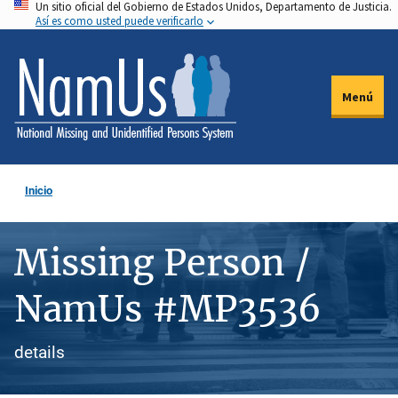
Un sitio oficial del Gobierno de Estados Unidos, Departamento de Justicia.
Pasar
Así es como usted puede verificarlo
al
contenido
principal
Menú
Inicio
Missing Person /
NamUs #MP3536
details