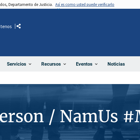
nidos, Departamento de Justicia.
Así es como usted puede verificarlo
ctenos
Comparte
Noticias
Servicios
Recursos
Eventos
Person / NamUs 