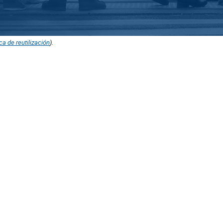
ica de reutilización
).