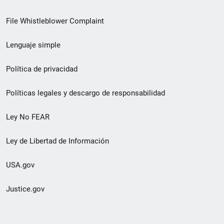
de
File Whistleblower Complaint
enlace
Lenguaje simple
de
pie
Política de privacidad
de
Políticas legales y descargo de responsabilidad
página
Ley No FEAR
secundario
Ley de Libertad de Información
USA.gov
Justice.gov