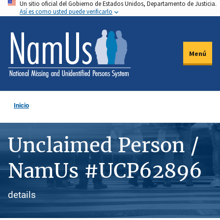
Un sitio oficial del Gobierno de Estados Unidos, Departamento de Justicia.
Pasar
Así es como usted puede verificarlo
al
contenido
principal
Menú
Inicio
Unclaimed Person /
NamUs #UCP62896
details