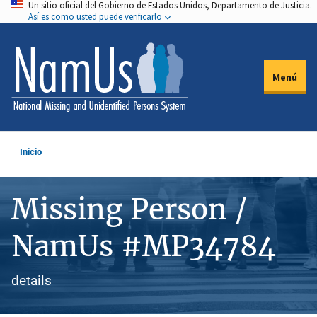
Un sitio oficial del Gobierno de Estados Unidos, Departamento de Justicia.
Pasar
Así es como usted puede verificarlo
al
contenido
principal
Menú
Inicio
Missing Person /
NamUs #MP34784
details