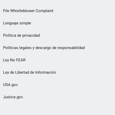
de
File Whistleblower Complaint
enlace
Lenguaje simple
de
pie
Política de privacidad
de
Políticas legales y descargo de responsabilidad
página
Ley No FEAR
secundario
Ley de Libertad de Información
USA.gov
Justice.gov