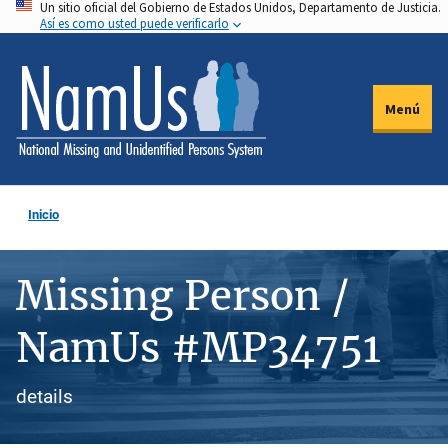
Un sitio oficial del Gobierno de Estados Unidos, Departamento de Justicia.
Pasar
Así es como usted puede verificarlo
al
contenido
principal
Menú
Inicio
Missing Person /
NamUs #MP34751
details