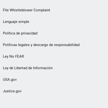
de
File Whistleblower Complaint
enlace
Lenguaje simple
de
pie
Política de privacidad
de
Políticas legales y descargo de responsabilidad
página
Ley No FEAR
secundario
Ley de Libertad de Información
USA.gov
Justice.gov