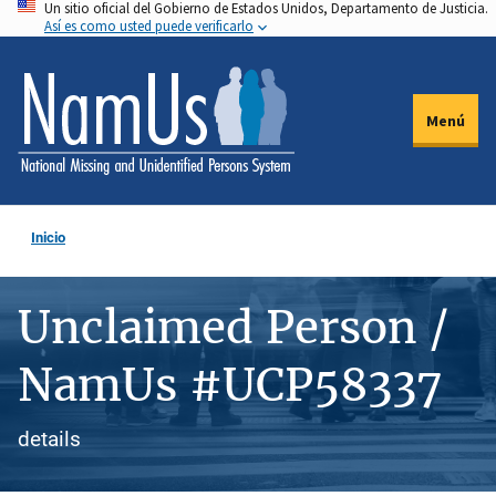
Un sitio oficial del Gobierno de Estados Unidos, Departamento de Justicia.
Pasar
Así es como usted puede verificarlo
al
contenido
principal
Menú
Inicio
Unclaimed Person /
NamUs #UCP58337
details