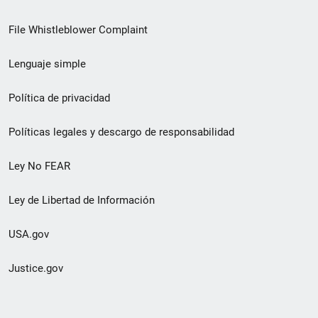
de
File Whistleblower Complaint
enlace
Lenguaje simple
de
pie
Política de privacidad
de
Políticas legales y descargo de responsabilidad
página
Ley No FEAR
secundario
Ley de Libertad de Información
USA.gov
Justice.gov